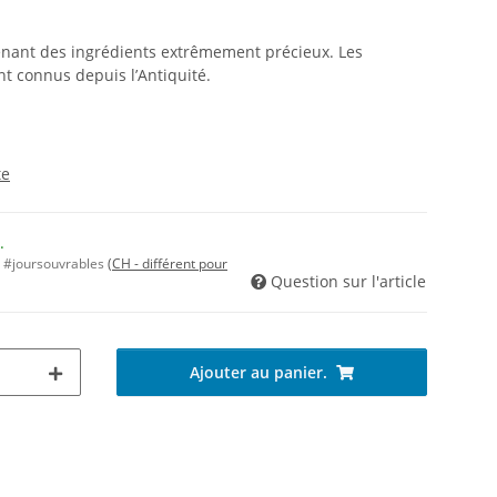
ntenant des ingrédients extrêmement précieux. Les
ont connus depuis l’Antiquité.
te
.
n #joursouvrables
(CH - différent pour
Question sur l'article
Ajouter au panier.