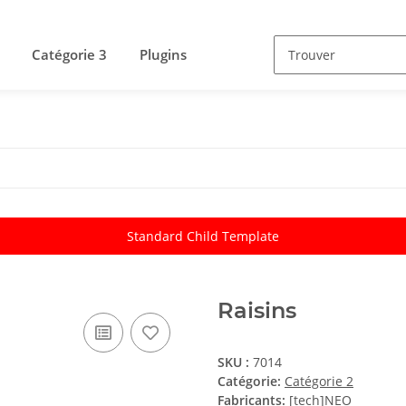
Catégorie 3
Plugins
Standard Child Template
Raisins
SKU :
7014
Catégorie:
Catégorie 2
Fabricants:
[tech]NEO