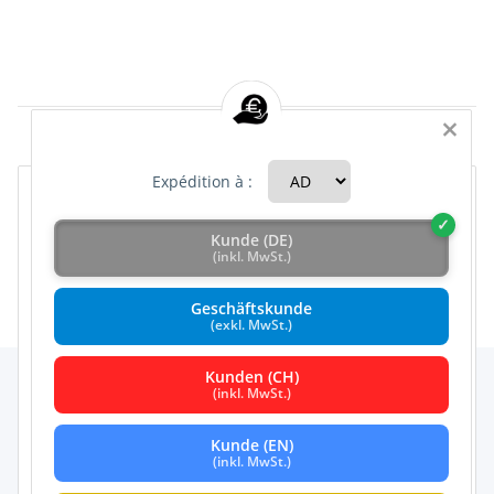
×
Articles 1 - 3 de 3
Expédition à :
Kunde (DE)
Catégories
Accepter tous
(inkl. MwSt.)
Geschäftskunde
Configurer
(exkl. MwSt.)
Kunden (CH)
Refuser
(inkl. MwSt.)
Comment nous utilisons les cookies & Co
Kunde (EN)
En cliquant sur "Tout accepter", vous autorisez l'utilisation
(inkl. MwSt.)
des services suivants sur notre site Web : YouTube, Vimeo,