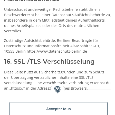
Unbeschadet anderweitiger Rechtsbehelfe steht dir ein
Beschwerderecht bei einer Datenschutz-Aufsichtsbehörde zu,
insbesondere in dem Mitgliedstaat deines Aufenthaltsorts,
deines Arbeitsplatzes oder des Orts des mutmaßlichen
Verstoßes.
Zuständige Aufsichtsbehörde: Berliner Beauftragte für
Datenschutz und Informationsfreiheit Alt-Moabit 59–61,
10555 Berlin
https://www.datenschutz-berlin.de
16. SSL-/TLS-Verschlüsselung
Diese Seite nutzt aus Sicherheitsgründen und zum Schutz
der Übertragung vertraulicher Inhalte eine SSL-/TLS-
Verschlüsselung. Eine verschlüsselte Verbindung erkennst du
an „https://" in der Adresszeile deines Browsers.
Diese Datenschutzerklärung wurde für den Entwicklungsshop
von techneo.berlin erstellt. Bei Änderungen an
Accepter tous
eingebundenen Diensten ist sie entsprechend anzupassen.