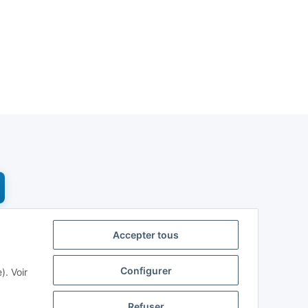
Accepter tous
Configurer
. Voir
Refuser