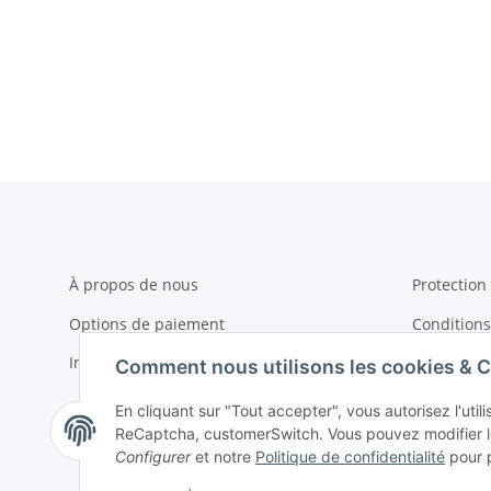
À propos de nous
Protection
Options de paiement
Conditions 
Informations sur la livraison
Plan du sit
Comment nous utilisons les cookies & 
Imprimer
En cliquant sur "Tout accepter", vous autorisez l'uti
ReCaptcha, customerSwitch. Vous pouvez modifier le
Droit de ré
Configurer
et notre
Politique de confidentialité
pour p