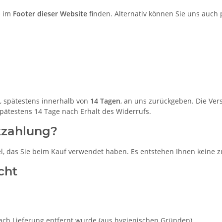
e im
Footer dieser Website
finden. Alternativ können Sie uns auch 
, spätestens innerhalb von
14 Tagen
, an uns zurückgeben. Die Vers
ätestens 14 Tage nach Erhalt des Widerrufs.
kzahlung?
l, das Sie beim Kauf verwendet haben. Es entstehen Ihnen keine z
cht
nach Lieferung entfernt wurde (aus hygienischen Gründen)