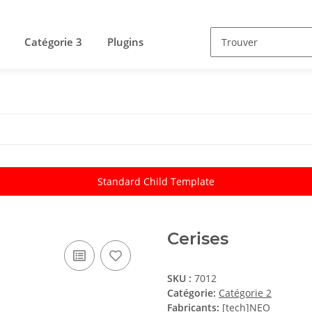
Catégorie 3
Plugins
Standard Child Template
Cerises
SKU :
7012
Catégorie:
Catégorie 2
Fabricants:
[tech]NEO