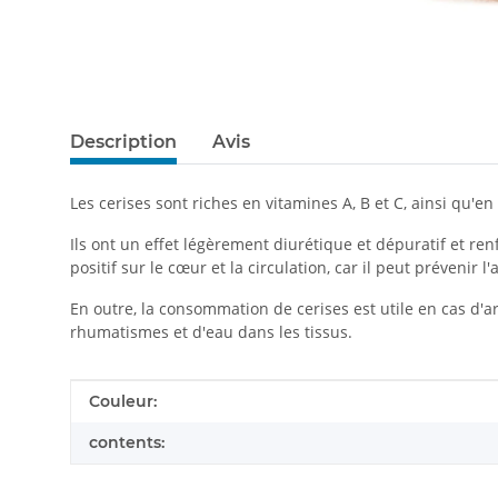
Description
Avis
Les cerises sont riches en vitamines A, B et C, ainsi qu'
Ils ont un effet légèrement diurétique et dépuratif et ren
positif sur le cœur et la circulation, car il peut prévenir l
En outre, la consommation de cerises est utile en cas d'a
rhumatismes et d'eau dans les tissus.
#productDetails.itemInformation#
#productDetails.itemValue#
Couleur:
contents: