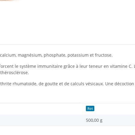
en calcium, magnésium, phosphate, potassium et fructose.
forcent le système immunitaire grâce à leur teneur en vitamine C. L'
'athérosclérose.
rthrite rhumatoïde, de goutte et de calculs vésicaux. Une décoction
Rot
500,00 g