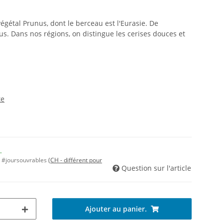
égétal Prunus, dont le berceau est l'Eurasie. De
us. Dans nos régions, on distingue les cerises douces et
te
.
n #joursouvrables
(CH - différent pour
Question sur l'article
Ajouter au panier.