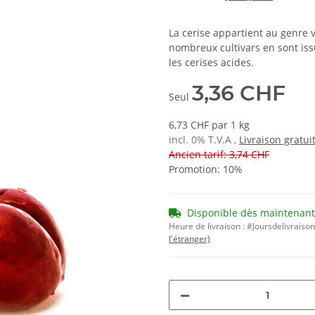
La cerise appartient au genre v
nombreux cultivars en sont iss
les cerises acides.
3,36 CHF
Seul
6,73 CHF par 1 kg
incl. 0% T.V.A ,
Livraison gratui
Ancien tarif: 3,74 CHF
Promotion:
10%
Disponible dès maintenant
Heure de livraison :
#Joursdelivraiso
l'étranger)